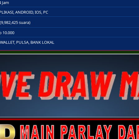
4 Jam
PLIKASI
,
ANDROID
,
IOS
,
PC
 (9,982,425 suara)
p 10.000
-WALLET, PULSA, BANK LOKAL