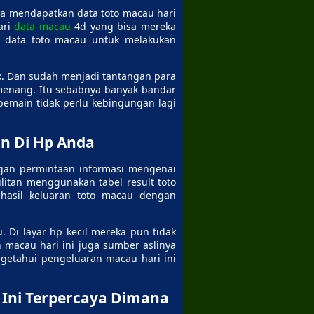
a mendapatkan data toto macau hari
ari
data macau
4d yang bisa mereka
 data toto macau untuk melakukan
ik. Dan sudah menjadi tantangan para
menang. Itu sebabnya banyak bandar
pemain tidak perlu kebingungan lagi
an Di Hp Anda
ngan permintaan informasi mengenai
itan menggunakan tabel result toto
 hasil keluaran toto macau dengan
 Di layar hp kecil mereka pun tidak
 macau hari ini juga sumber aslinya
ngetahui pengeluaran macau hari ini
Ini Terpercaya Dimana