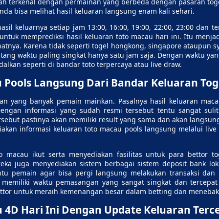
ah terkenal dengan permainan yang berbeda dengan pasaran togel 
anda bisa melihat hasil keluaran langsung enam kali sehari.
asil keluarnya setiap jam 13:00, 16:00, 19:00, 22:00, 23:00 da
untuk memprediksi hasil keluaran toto macau hari ini. Itu menja
inatnya. Karena tidak seperti togel hongkong, singapore ataupun 
tang waktu paling singkat hanya satu jam saja. Dengan waktu yan
alkan seperti di bandar toto terpercaya atau live draw.
Pools Langsung Dari Bandar Keluaran Tog
n yang banyak pemain mainkan. Pasalnya hasil keluaran macau
Dengan informasi yang sudah resmi tersebut tentu sangat su
ersebut pastinya akan memiliki result yang sama dan akan langsun
iakan informasi keluaran toto macau pools langsung melalui li
 macau ikut serta menyediakan fasilitas untuk para bettor 
ka juga menyediakan sistem berbagai sistem deposit bank loka
tu pemain agar bisa pergi langsung melakukan transaksi dan
 memiliki waktu pemasangan yang sangat singkat dan tercepat d
ttor untuk meraih kemenangan besar dalam betting dan menebak
 4D Hari Ini Dengan Update Keluaran Terce