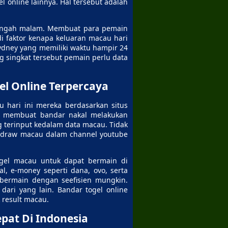
online lainnya. Hal tersebut adalah
n tengah malam. Membuat para pemain
di faktor kenapa keluaran macau hari
sydney yang memiliki waktu hampir 24
g singkat tersebut pemain perlu data
el Online Terpercaya
 hari ini mereka berdasarkan situs
lit membuat bandar nakal melakukan
g terinput kedalam data macau. Tidak
ve draw macau dalam channel youtube
togel macau untuk dapat bermain di
l, e-money seperti dana, ovo, serta
 bermain dengan seefisien mungkin.
ari yang lain. Bandar togel online
 result macau.
pat Di Indonesia